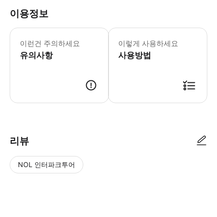
이용정보
액티비티 제공업체에서 이메일과 What
이런건 주의하세요
이렇게 사용하세요
유의사항
사용방법
● 예약접수 후 확정이 되면 이용가능합니다. ● 바우처에 안내된 사용 방법
리뷰
NOL 인터파크투어
NOL
별
사
에서
점
진/
작성
높
동