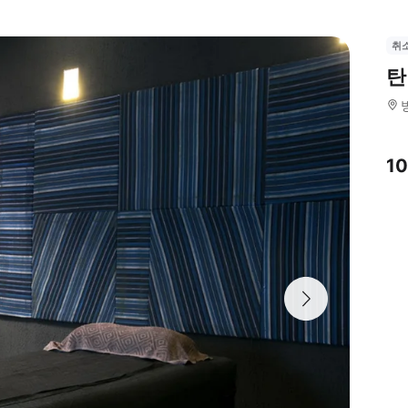
취
탄
1