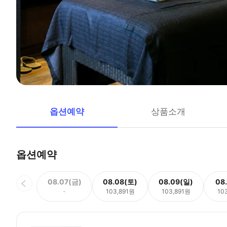
옵션예약
상품소개
옵션예약
08.07(금)
08.08(토)
08.09(일)
08
-
103,891원
103,891원
10