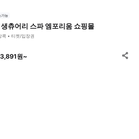
소가능
 생츄어리 스파 엠포리움 쇼핑몰
방콕
티켓/입장권
03,891원~