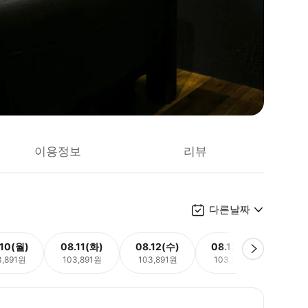
이용정보
리뷰
다른날짜
.10(월)
08.11(화)
08.12(수)
08.13(목)
08.
3,891원
103,891원
103,891원
103,891원
103