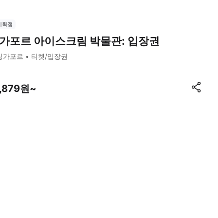
시확정
가포르 아이스크림 박물관: 입장권
싱가포르
티켓/입장권
1,879원~