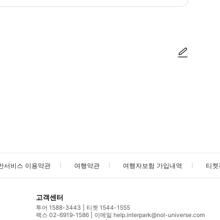
진이 부착된 신분증을 보여주세요. ▶ 구매 후 안내 최신 운영 시간 및 휴무일은 [공
사진/동영상
사진/동영상
반서비스 이용약관
여행약관
여행자보험 가입내역
티켓
고객센터
투어 1588-3443
티켓 1544-1555
팩스 02-6919-1586
이메일 help.interpark@nol-universe.com