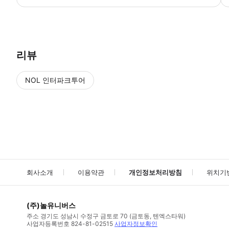
▶ 사용방법 * 행사장에서 싱가포르 아이스크림 박물관의 스마트폰 티켓과 공식 사
리뷰
NOL 인터파크투어
NOL
에서 작성된 리뷰 입니다.
별점 높은순
별점 높은순
회사소개
이용약관
개인정보처리방침
위치기
(주)놀유니버스
주소
경기도 성남시 수정구 금토로 70 (금토동, 텐엑스타워)
사업자등록번호
824-81-02515
사업자정보확인