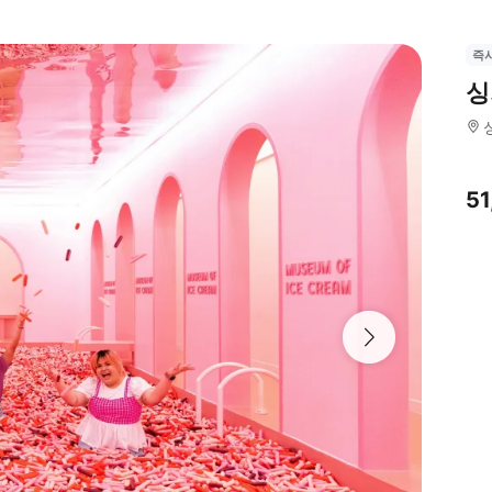
즉
싱
5