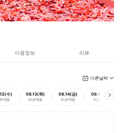
이용정보
리뷰
다른날짜
.12(수)
08.13(목)
08.14(금)
08.15(토)
08.
,879원
51,879원
51,879원
51,879원
51,