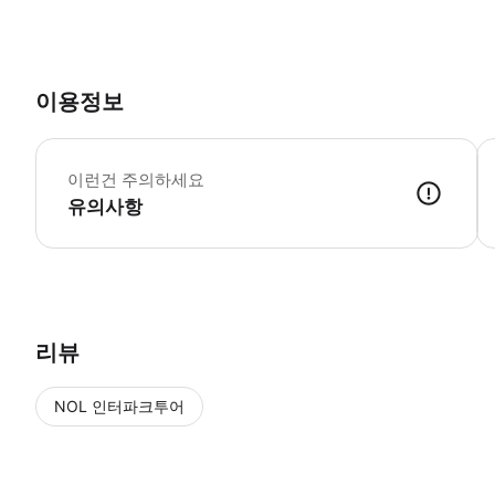
이용정보
워
이런건 주의하세요
유의사항
【Tokyo Subway Ticket에 대하여】 ・승차권으로 교환할 때 예약
리뷰
NOL 인터파크투어
NOL
에서 작성된 리뷰 입니다.
별점 높은순