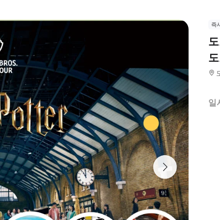
즉
도
도
일