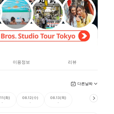
이용정보
리뷰
다른날짜
.11(화)
08.12(수)
08.13(목)
-
-
-