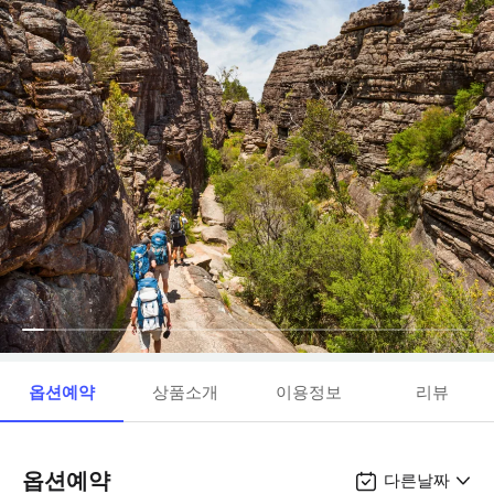
옵션예약
상품소개
이용정보
리뷰
옵션예약
다른날짜