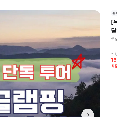
취
[
달
211
15
최