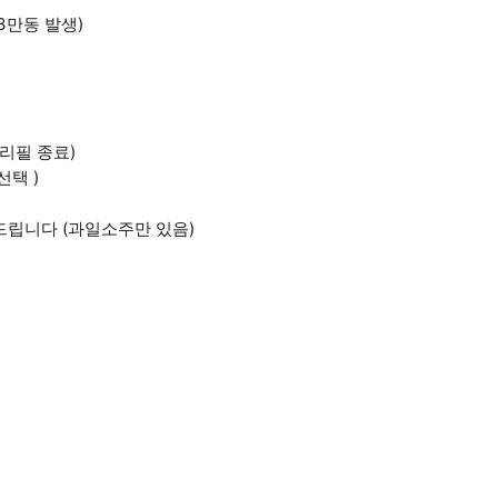
3만동 발생)
 리필 종료)
선택 )
드립니다 (과일소주만 있음)