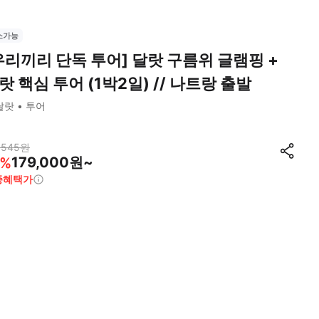
소가능
우리끼리 단독 투어] 달랏 구름위 글램핑 +
랏 핵심 투어 (1박2일) // 나트랑 출발
달랏
투어
,545
원
179,000원~
%
종혜택가