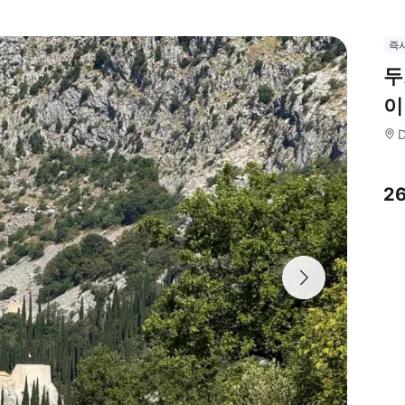
즉
두
이
D
2