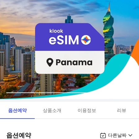
옵션예약
상품소개
이용정보
리뷰
옵션예약
다른날짜