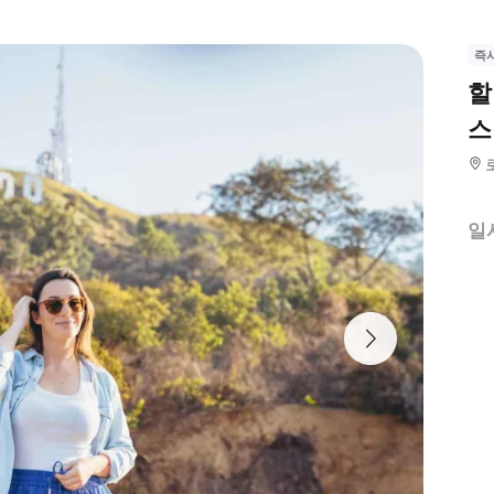
즉
할
스
일