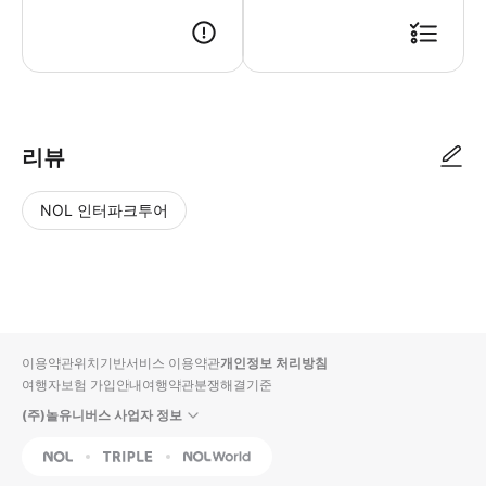
▶ 사용방법 동물원 정문에서 스마트폰 티켓을 보여주고 스캔하세요.
리뷰
NOL 인터파크투어
NOL
별
사
에서
점
진/
작성
높
동
된
은
영
리뷰
순
상
이용약관
위치기반서비스 이용약관
개인정보 처리방침
입니
여행자보험 가입안내
여행약관
분쟁해결기준
다.
(주)놀유니버스 사업자 정보
별
사
NOL
Triple
Interpark Global
점
진/