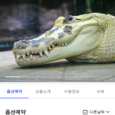
옵션예약
상품소개
이용정보
리뷰
옵션예약
다른날짜