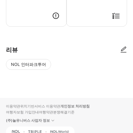
리뷰
NOL 인터파크투어
NOL
별
사
에서
점
진/
작성
높
동
된
은
영
리뷰
순
상
이용약관
위치기반서비스 이용약관
개인정보 처리방침
입니
여행자보험 가입안내
여행약관
분쟁해결기준
다.
(주)놀유니버스 사업자 정보
별
사