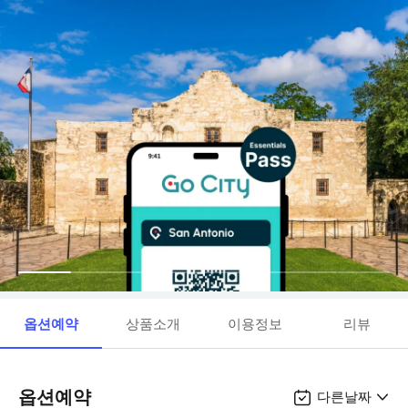
옵션예약
상품소개
이용정보
리뷰
옵션예약
다른날짜