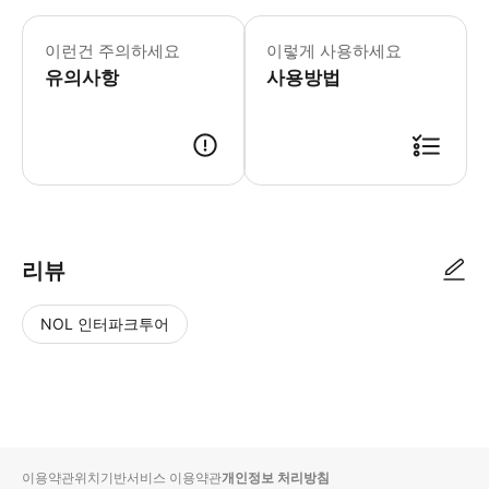
▶ 꼭 알아두세요 * 각 관광지는 한 번만
이런건 주의하세요
이렇게 사용하세요
유의사항
사용방법
▶ 사용방법 * 첫 번째 관광지에서 스캔하여 활성화하세요. 30일 동안 유효합니다. 
리뷰
NOL 인터파크투어
NOL
별
사
에서
점
진/
작성
높
동
된
은
영
리뷰
순
상
이용약관
위치기반서비스 이용약관
개인정보 처리방침
입니