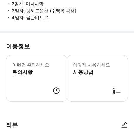
・ 2일차: 미니사막
・ 3일차: 쳉헤르온천 (수영복 착용)
・ 4일차: 울란바토르
이용정보
・ 항공권은 불포함된 투어입니다. 항공
이런건 주의하세요
이렇게 사용하세요
유의사항
사용방법
공항(항공편명/도착시간) 또는 호텔 픽업(호텔명/주소) 여부를 예약시 기
리뷰