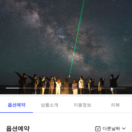
옵션예약
상품소개
이용정보
리뷰
옵션예약
다른날짜