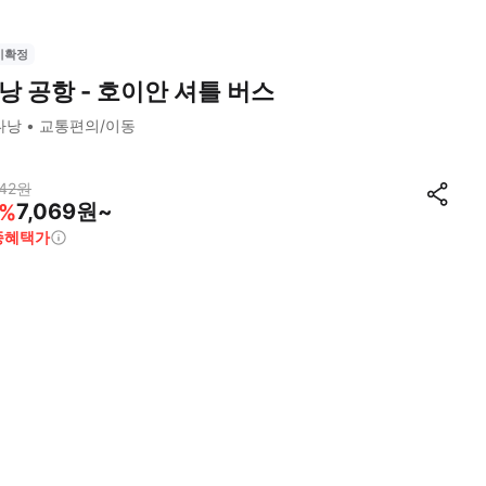
시확정
낭 공항 - 호이안 셔틀 버스
다낭
교통편의/이동
42
원
7,069원~
%
종혜택가