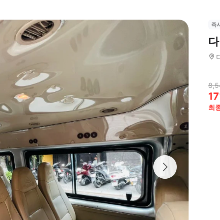
즉
다
8,5
17
최