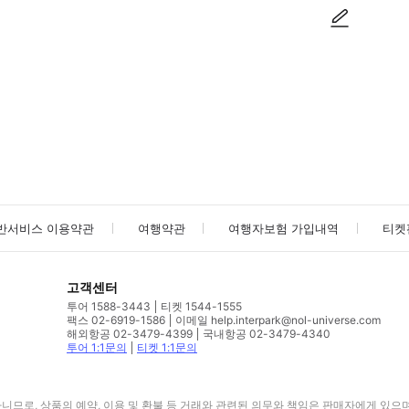
사진/동영상
사진/동영상
반서비스 이용약관
여행약관
여행자보험 가입내역
티켓
고객센터
투어 1588-3443
티켓 1544-1555
팩스 02-6919-1586
이메일 help.interpark@nol-universe.com
해외항공 02-3479-4399
국내항공 02-3479-4340
투어 1:1문의
티켓 1:1문의
므로, 상품의 예약, 이용 및 환불 등 거래와 관련된 의무와 책임은 판매자에게 있으