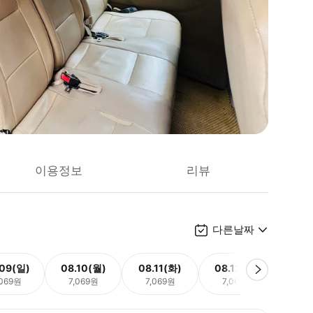
이용정보
리뷰
다른날짜
.09(일)
08.10(월)
08.11(화)
08.12(수)
08.
,069원
7,069원
7,069원
7,069원
7,