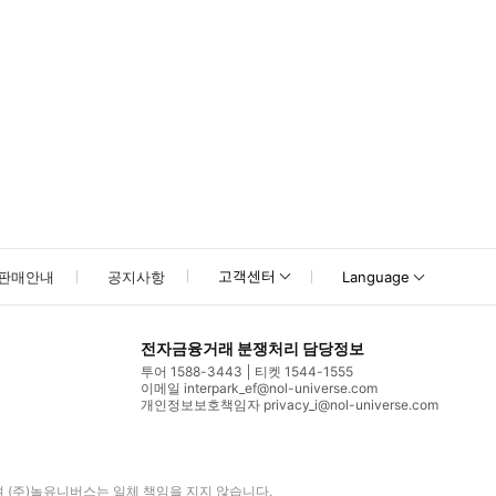
고객센터
판매안내
공지사항
Language
전자금융거래 분쟁처리 담당정보
투어 1588-3443
티켓 1544-1555
이메일 interpark_ef@nol-universe.com
개인정보보호책임자 privacy_i@nol-universe.com
며
(주)놀유니버스
는 일체 책임을 지지 않습니다.