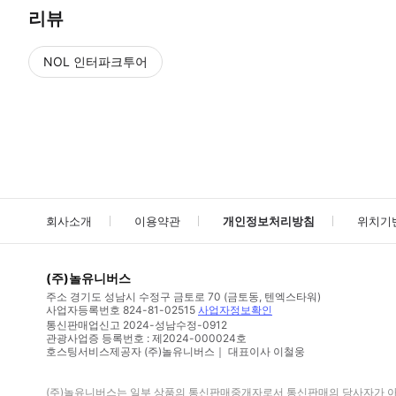
리뷰
NOL 인터파크투어
NOL
에서 작성된 리뷰 입니다.
별점 높은순
별점 높은순
회사소개
이용약관
개인정보처리방침
위치기
(주)놀유니버스
주소
경기도 성남시 수정구 금토로 70 (금토동, 텐엑스타워)
사업자등록번호
824-81-02515
사업자정보확인
통신판매업신고
2024-성남수정-0912
관광사업증 등록번호 : 제2024-000024호
호스팅서비스제공자 (주)놀유니버스｜ 대표이사 이철웅
(주)놀유니버스
는 일부 상품의 통신판매중개자로서 통신판매의 당사자가 아니