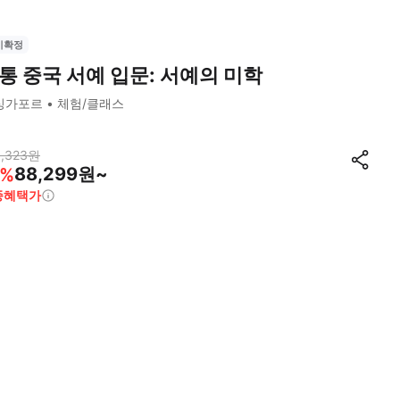
시확정
통 중국 서예 입문: 서예의 미학
싱가포르
체험/클래스
,323
원
88,299원~
%
종혜택가