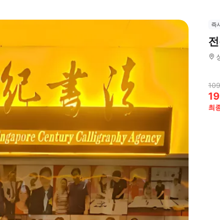
즉
전
109
19
최