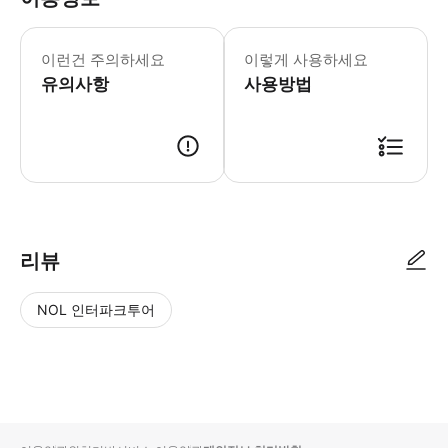
* 소요시간 : 120분 (옵션에 따라 소
이런건 주의하세요
이렇게 사용하세요
유의사항
사용방법
● 예약접수 후 확정이 되면 이용가능합니다. ● 바우처에 안내된 사용 방법
리뷰
NOL 인터파크투어
NOL
별
사
에서
점
진/
작성
높
동
된
은
영
리뷰