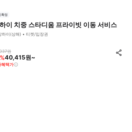
시확정
하이 치중 스타디움 프라이빗 이동 서비스
상하이(상해)
티켓/입장권
037
원
40,415원~
%
종혜택가