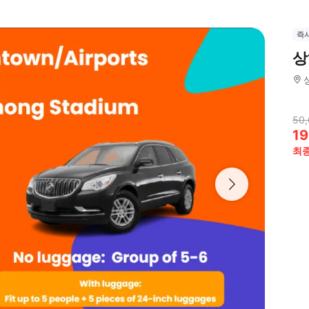
즉
상
50,
19
최