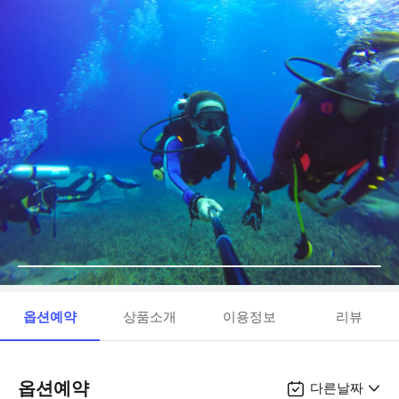
옵션예약
상품소개
이용정보
리뷰
옵션예약
다른날짜