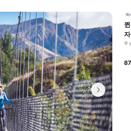
즉
퀸
자
8