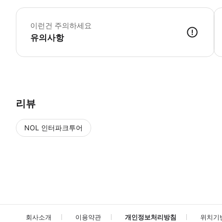
셔
이런건 주의하세요
유의사항
● 예약접수 후 확정이 되면 이용가능합니다. ● 바우처에 안내된 사용 
리뷰
NOL 인터파크투어
NOL
에서 작성된 리뷰 입니다.
별점 높은순
별점 높은순
회사소개
이용약관
개인정보처리방침
위치기