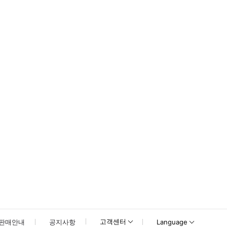
wn)에서 체크인하세요. * 소요시간 : 240분 (옵션에 따라 소요 시간이 다를 수 있
못하신 경우 고객센터로 문의해 주시기 바랍니다.
고객센터
판매안내
공지사항
Language