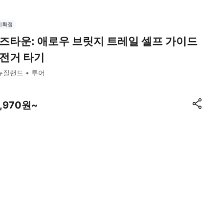
시확정
즈타운: 애로우 브릿지 트레일 셀프 가이드
전거 타기
뉴질랜드
투어
7,970원~