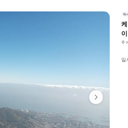
즉
케
이
일