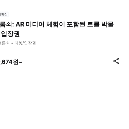
시확정
롬쇠: AR 미디어 체험이 포함된 트롤 박물
 입장권
트롬쇠
티켓/입장권
9,674원~