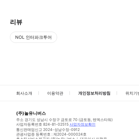
리뷰
NOL 인터파크투어
NOL
에서 작성된 리뷰 입니다.
별점 높은순
별점 높은순
회사소개
이용약관
개인정보처리방침
위치기
(주)놀유니버스
주소
경기도 성남시 수정구 금토로 70 (금토동, 텐엑스타워)
사업자등록번호
824-81-02515
사업자정보확인
통신판매업신고
2024-성남수정-0912
관광사업증 등록번호 : 제2024-000024호
호스팅서비스제공자 (주)놀유니버스｜ 대표이사 이철웅