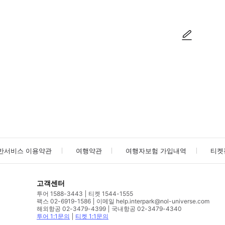
사진/동영상
사진/동영상
반서비스 이용약관
여행약관
여행자보험 가입내역
티켓
고객센터
투어 1588-3443
티켓 1544-1555
팩스 02-6919-1586
이메일 help.interpark@nol-universe.com
해외항공 02-3479-4399
국내항공 02-3479-4340
투어 1:1문의
티켓 1:1문의