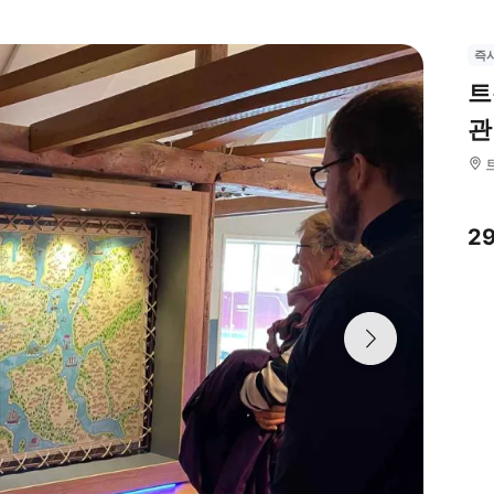
즉
트
관
2