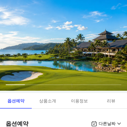
옵션예약
상품소개
이용정보
리뷰
옵션예약
다른날짜