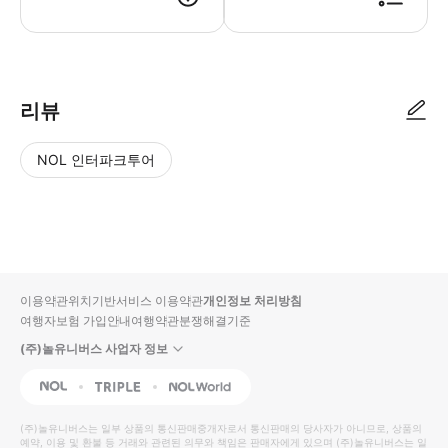
‣ 모바일 바우처를 사용하실 수 있으며, 투숙하시는 호텔 로비에서 바우처
리뷰
NOL 인터파크투어
NOL
별
사
에서
점
진/
작성
높
동
된
은
영
리뷰
순
상
이용약관
위치기반서비스 이용약관
개인정보 처리방침
입니
여행자보험 가입안내
여행약관
분쟁해결기준
다.
(주)놀유니버스 사업자 정보
별
사
NOL
Triple
Interpark Global
점
진/
높
동
(주)놀유니버스
는 일부 상품의 통신판매중개자로서 통신판매의 당사자가 아니므로, 상품의
예약, 이용 및 환불 등 거래와 관련된 의무와 책임은 판매자에게 있으며
은
영
(주)놀유니버스
는 일