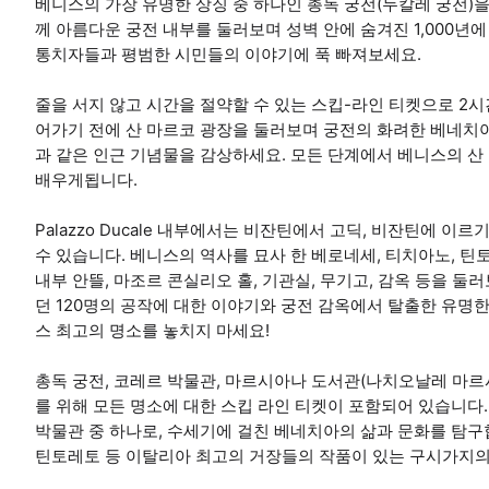
베니스의 가장 유명한 상징 중 하나인 총독 궁전(두칼레 궁전)
께 아름다운 궁전 내부를 둘러보며 성벽 안에 숨겨진 1,000년
통치자들과 평범한 시민들의 이야기에 푹 빠져보세요.
줄을 서지 않고 시간을 절약할 수 있는 스킵-라인 티켓으로 2
어가기 전에 산 마르코 광장을 둘러보며 궁전의 화려한 베네치아
과 같은 인근 기념물을 감상하세요. 모든 단계에서 베니스의 산
배우게됩니다.
Palazzo Ducale 내부에서는 비잔틴에서 고딕, 비잔틴에 
수 있습니다. 베니스의 역사를 묘사 한 베로네세, 티치아노, 틴
내부 안뜰, 마조르 콘실리오 홀, 기관실, 무기고, 감옥 등을 
던 120명의 공작에 대한 이야기와 궁전 감옥에서 탈출한 유명
스 최고의 명소를 놓치지 마세요!
총독 궁전, 코레르 박물관, 마르시아나 도서관(나치오날레 마르
를 위해 모든 명소에 대한 스킵 라인 티켓이 포함되어 있습니다
박물관 중 하나로, 수세기에 걸친 베네치아의 삶과 문화를 탐구
틴토레토 등 이탈리아 최고의 거장들의 작품이 있는 구시가지의