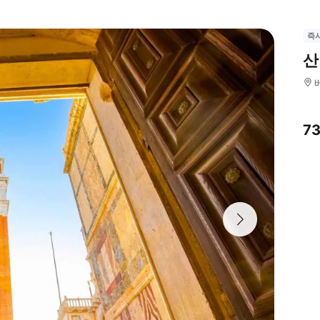
즉
산
7