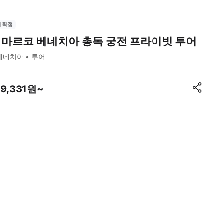
시확정
 마르코 베네치아 총독 궁전 프라이빗 투어
베네치아
투어
39,331원~