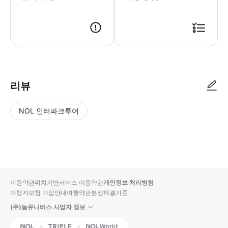
● 예약접수 후 확정이 되면 이용가능합니다. ● 바우처에 안내된 사용 방법
리뷰
NOL 인터파크투어
NOL
별
사
에서
점
진/
작성
높
동
된
은
영
리뷰
순
상
이용약관
위치기반서비스 이용약관
개인정보 처리방침
입니
여행자보험 가입안내
여행약관
분쟁해결기준
다.
(주)놀유니버스 사업자 정보
별
사