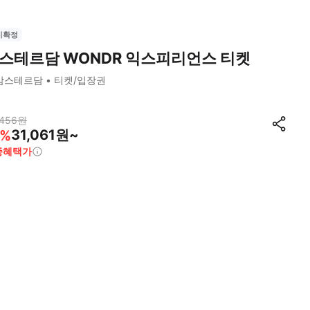
시확정
스테르담 WONDR 익스피리언스 티켓
암스테르담
티켓/입장권
,456
원
31,061원~
%
종혜택가