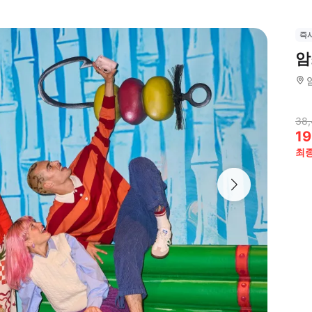
즉
암
38
19
최