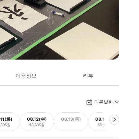
이용정보
리뷰
다른날짜
.11(화)
08.12(수)
08.13(목)
08.14(금)
08.
,895원
58,895원
-
58,895원