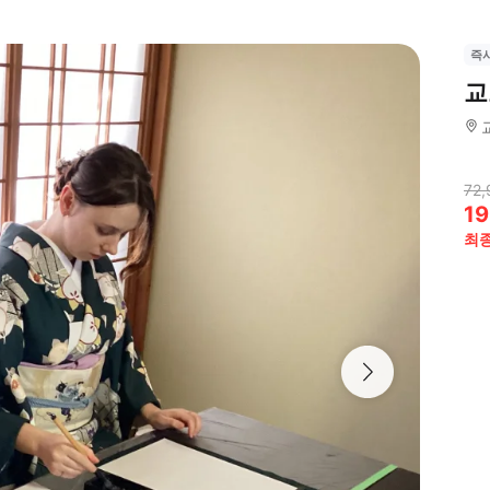
즉
교
72,
19
최