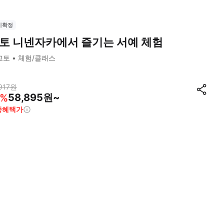
시확정
토 니넨자카에서 즐기는 서예 체험
교토
체험/클래스
917
원
58,895원~
%
종혜택가