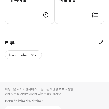
● 예약접수 후 확정이 되면 이용가능합니다. ● 바우처에 안내된 사용 방법
리뷰
NOL 인터파크투어
NOL
별
사
에서
점
진/
작성
높
동
된
은
영
리뷰
순
상
이용약관
위치기반서비스 이용약관
개인정보 처리방침
입니
여행자보험 가입안내
여행약관
분쟁해결기준
다.
(주)놀유니버스 사업자 정보
별
사