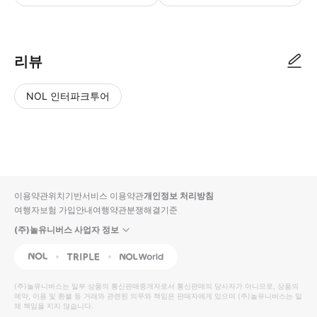
리뷰
NOL 인터파크투어
NOL
별
사
에서
점
진/
작성
높
동
된
은
영
리뷰
순
상
이용약관
위치기반서비스 이용약관
개인정보 처리방침
입니
여행자보험 가입안내
여행약관
분쟁해결기준
다.
(주)놀유니버스 사업자 정보
별
사
NOL
Triple
Interpark Global
점
진/
높
동
(주)놀유니버스
는 일부 상품의 통신판매중개자로서 통신판매의 당사자가 아니므로, 상품의
예약, 이용 및 환불 등 거래와 관련된 의무와 책임은 판매자에게 있으며
은
영
(주)놀유니버스
는 일
체 책임을 지지 않습니다.
순
상