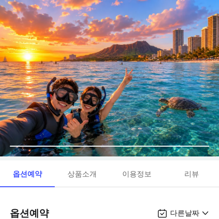
옵션예약
상품소개
이용정보
리뷰
옵션예약
다른날짜