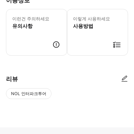
이용정보
- 개인정보 보호를 위해 예약 후 호스트
이런건 주의하세요
이렇게 사용하세요
유의사항
사용방법
● 예약접수 후 확정이 되면 이용가능합니다. ● 바우처에 안내된 사용 방법
리뷰
NOL 인터파크투어
NOL
별
사
에서
점
진/
작성
높
동
된
은
영
리뷰