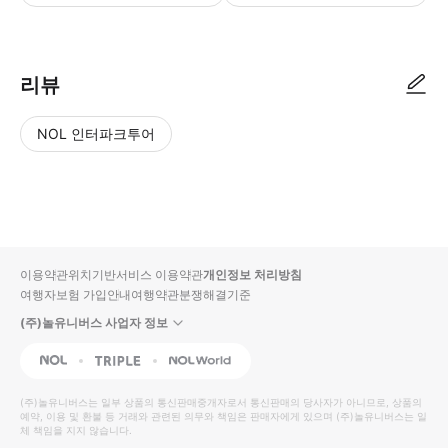
리뷰
NOL 인터파크투어
NOL
별
사
에서
점
진/
작성
높
동
된
은
영
리뷰
순
상
이용약관
위치기반서비스 이용약관
개인정보 처리방침
입니
여행자보험 가입안내
여행약관
분쟁해결기준
다.
(주)놀유니버스 사업자 정보
별
사
NOL
Triple
Interpark Global
점
진/
높
동
(주)놀유니버스
는 일부 상품의 통신판매중개자로서 통신판매의 당사자가 아니므로, 상품의
예약, 이용 및 환불 등 거래와 관련된 의무와 책임은 판매자에게 있으며
은
영
(주)놀유니버스
는 일
체 책임을 지지 않습니다.
순
상