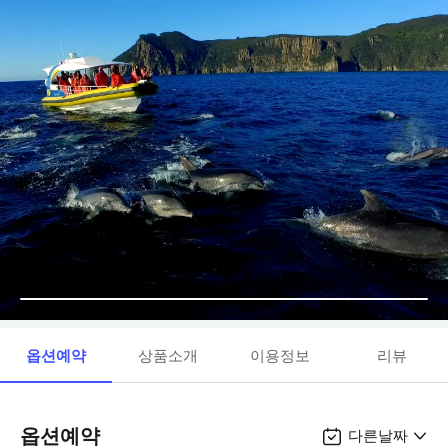
옵션예약
상품소개
이용정보
리뷰
옵션예약
다른날짜