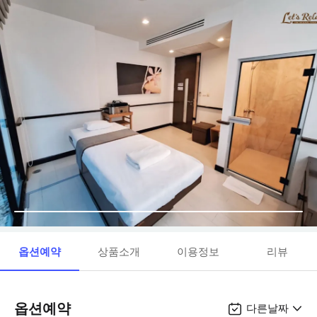
옵션예약
상품소개
이용정보
리뷰
옵션예약
다른날짜