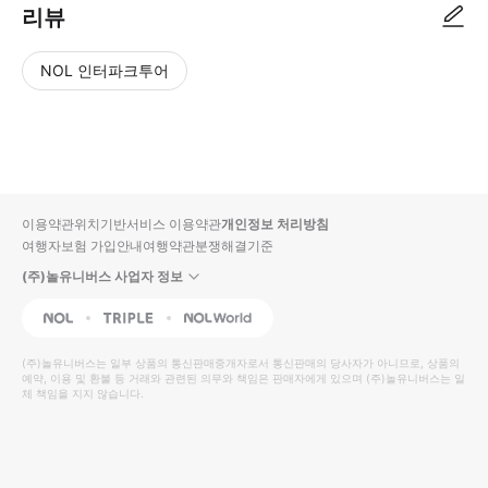
리뷰
NOL 인터파크투어
NOL
별
사
에서
점
진/
작성
높
동
된
은
영
리뷰
순
상
이용약관
위치기반서비스 이용약관
개인정보 처리방침
입니
여행자보험 가입안내
여행약관
분쟁해결기준
다.
(주)놀유니버스 사업자 정보
별
사
NOL
Triple
Interpark Global
점
진/
높
동
(주)놀유니버스
는 일부 상품의 통신판매중개자로서 통신판매의 당사자가 아니므로, 상품의
예약, 이용 및 환불 등 거래와 관련된 의무와 책임은 판매자에게 있으며
은
영
(주)놀유니버스
는 일
체 책임을 지지 않습니다.
순
상