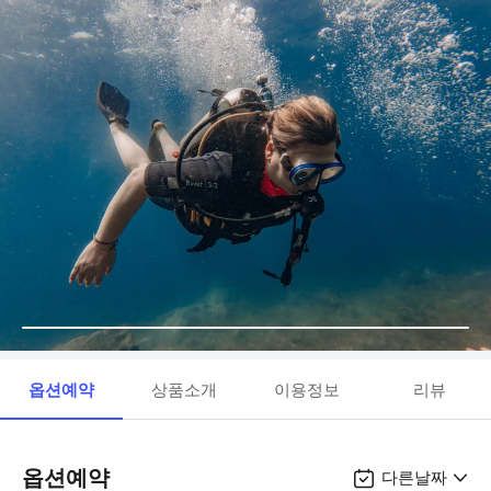
옵션예약
상품소개
이용정보
리뷰
옵션예약
다른날짜