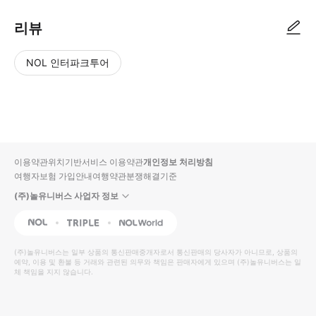
리뷰
NOL 인터파크투어
NOL
별
사
에서
점
진/
작성
높
동
된
은
영
리뷰
순
상
이용약관
위치기반서비스 이용약관
개인정보 처리방침
입니
여행자보험 가입안내
여행약관
분쟁해결기준
다.
(주)놀유니버스 사업자 정보
별
사
NOL
Triple
Interpark Global
점
진/
높
동
(주)놀유니버스
는 일부 상품의 통신판매중개자로서 통신판매의 당사자가 아니므로, 상품의
예약, 이용 및 환불 등 거래와 관련된 의무와 책임은 판매자에게 있으며
은
영
(주)놀유니버스
는 일
체 책임을 지지 않습니다.
순
상