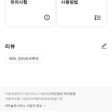
유의사항
사용방법
리뷰
NOL 인터파크투어
NOL
별
사
에서
점
진/
작성
높
동
된
은
영
리뷰
순
상
이용약관
위치기반서비스 이용약관
개인정보 처리방침
입니
여행자보험 가입안내
여행약관
분쟁해결기준
다.
(주)놀유니버스 사업자 정보