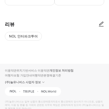
리뷰
NOL 인터파크투어
NOL
별
사
에서
점
진/
작성
높
동
된
은
영
리뷰
순
상
이용약관
위치기반서비스 이용약관
개인정보 처리방침
입니
여행자보험 가입안내
여행약관
분쟁해결기준
다.
(주)놀유니버스 사업자 정보
별
사
NOL
Triple
Interpark Global
점
진/
높
동
(주)놀유니버스
는 일부 상품의 통신판매중개자로서 통신판매의 당사자가 아니므로, 상품의
예약, 이용 및 환불 등 거래와 관련된 의무와 책임은 판매자에게 있으며
은
영
(주)놀유니버스
는 일
체 책임을 지지 않습니다.