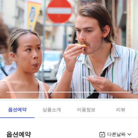
옵션예약
상품소개
이용정보
리뷰
옵션예약
다른날짜