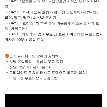
🔹DAY 1 : 오슬롭 & 캐녀닝 & 모알보알 + 숙소 드랍 & 자유시
간
🔹DAY 2 : 럭셔리 요트 호핑 (2개의 섬 스노클링+선셋+점심,
라면, 망고, 맥주+숙소&자유시간)
🔹DAY 3 : 호캉스 1박 하루 종일 여유롭게 리조트 즐기기(호
텔 : 개별구매)
🔹LAST : 퇴실 후 픽업 + 무료 짐 보관 + 아얄라몰 무료드랍+
마사지 90분 + 공항 드랍
🎁오직 트리쉐이드 알짜팩 꿀혜택
🔹첫날 공항픽업 + 유심칩 무료 증정
🔹첫날.막날 마사지 60분 2회
🔹트리쉐이드 오슬롭 패스트 트랙으로 빠르게 입장!
🔹아얄라몰 무료드랍 + 공항드랍