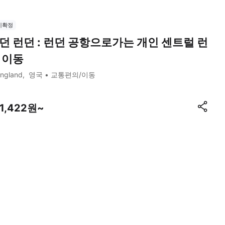
시확정
던 런던 : 런던 공항으로가는 개인 센트럴 런
 이동
ngland
영국
교통편의/이동
91,422원~