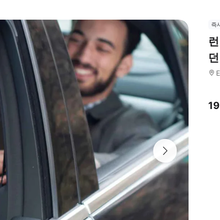
즉
런
던
E
1