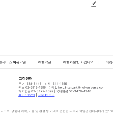
사진/동영상
사진/동영상
반서비스 이용약관
여행약관
여행자보험 가입내역
티켓
고객센터
투어 1588-3443
티켓 1544-1555
팩스 02-6919-1586
이메일 help.interpark@nol-universe.com
해외항공 02-3479-4399
국내항공 02-3479-4340
투어 1:1문의
티켓 1:1문의
므로, 상품의 예약, 이용 및 환불 등 거래와 관련된 의무와 책임은 판매자에게 있으