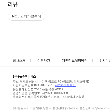
리뷰
NOL 인터파크투어
NOL
에서 작성된 리뷰 입니다.
별점 높은순
별점 높은순
회사소개
이용약관
개인정보처리방침
위치기
(주)놀유니버스
주소
경기도 성남시 수정구 금토로 70 (금토동, 텐엑스타워)
사업자등록번호
824-81-02515
사업자정보확인
통신판매업신고
2024-성남수정-0912
관광사업증 등록번호 : 제2024-000024호
호스팅서비스제공자 (주)놀유니버스｜ 대표이사 이철웅
(주)놀유니버스
는 일부 상품의 통신판매중개자로서 통신판매의 당사자가 아니