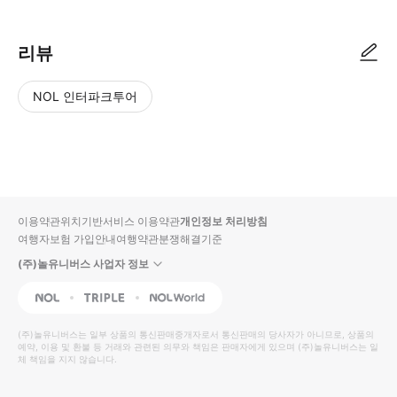
리뷰
NOL 인터파크투어
NOL
별
사
에서
점
진/
작성
높
동
된
은
영
리뷰
순
상
이용약관
위치기반서비스 이용약관
개인정보 처리방침
입니
여행자보험 가입안내
여행약관
분쟁해결기준
다.
(주)놀유니버스 사업자 정보
별
사
NOL
Triple
Interpark Global
점
진/
높
동
(주)놀유니버스
는 일부 상품의 통신판매중개자로서 통신판매의 당사자가 아니므로, 상품의
예약, 이용 및 환불 등 거래와 관련된 의무와 책임은 판매자에게 있으며
은
영
(주)놀유니버스
는 일
체 책임을 지지 않습니다.
순
상