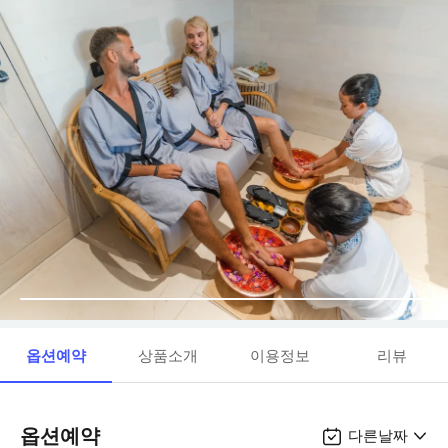
옵션예약
상품소개
이용정보
리뷰
옵션예약
다른날짜