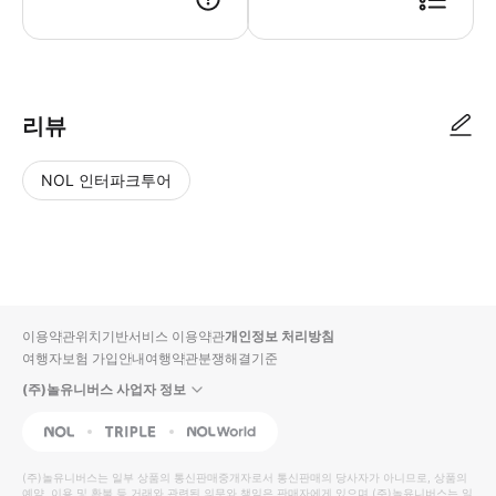
리뷰
NOL 인터파크투어
NOL
별
사
에서
점
진/
작성
높
동
된
은
영
리뷰
순
상
이용약관
위치기반서비스 이용약관
개인정보 처리방침
입니
여행자보험 가입안내
여행약관
분쟁해결기준
다.
(주)놀유니버스 사업자 정보
별
사
NOL
Triple
Interpark Global
점
진/
높
동
(주)놀유니버스
는 일부 상품의 통신판매중개자로서 통신판매의 당사자가 아니므로, 상품의
예약, 이용 및 환불 등 거래와 관련된 의무와 책임은 판매자에게 있으며
은
영
(주)놀유니버스
는 일