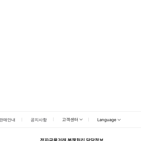
십시오. ▶ 구매 후 안내 * 러닝화나 운동화와 같이 신발이 완전히 밀폐된 헐렁한 캐주얼 의
고객센터
판매안내
공지사항
Language
전자금융거래 분쟁처리 담당정보