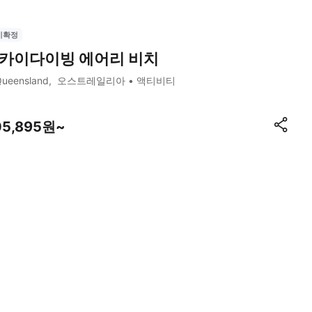
시확정
카이다이빙 에어리 비치
ueensland
오스트레일리아
액티비티
05,895원~