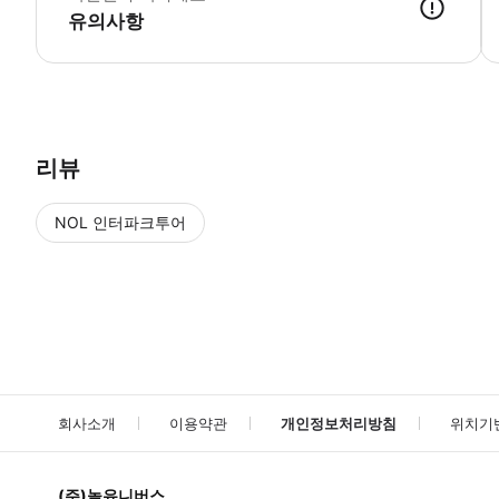
유의사항
▶ 사용방법 * Air Whitsunday Road의 Skydive Airlie Be
리뷰
NOL 인터파크투어
NOL
에서 작성된 리뷰 입니다.
별점 높은순
별점 높은순
회사소개
이용약관
개인정보처리방침
위치기
(주)놀유니버스