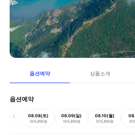
옵션예약
상품소개
옵션예약
08.08(토)
08.09(일)
08.10(월)
08
305,895원
305,895원
305,895원
30