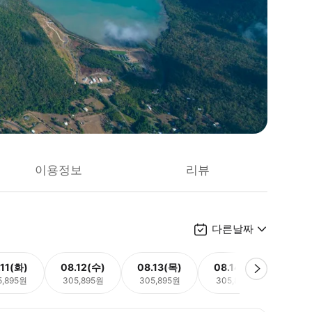
이용정보
리뷰
다른날짜
.11(화)
08.12(수)
08.13(목)
08.14(금)
08.
5,895원
305,895원
305,895원
305,895원
305