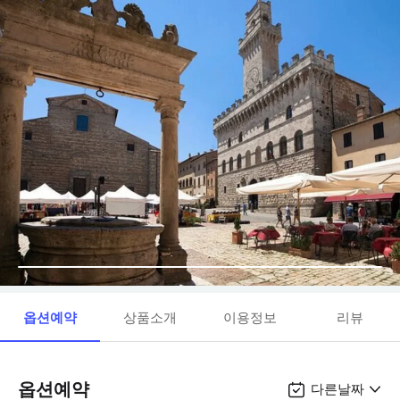
옵션예약
상품소개
이용정보
리뷰
옵션예약
다른날짜