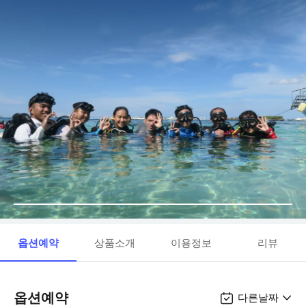
옵션예약
상품소개
이용정보
리뷰
옵션예약
다른날짜