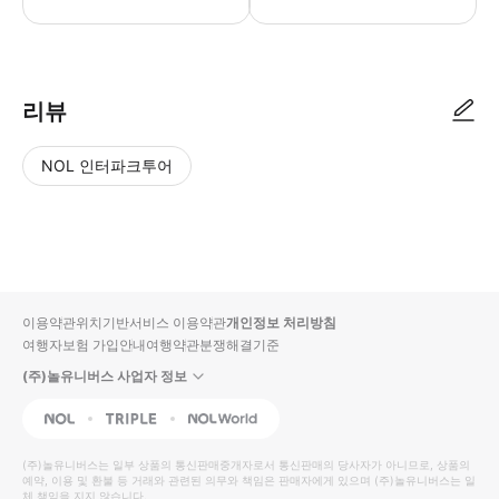
● 예약접수 후 확정이 되면 이용가능합니다. ● 바우처에 안내된 사용 방법
리뷰
NOL 인터파크투어
NOL
별
사
에서
점
진/
작성
높
동
된
은
영
리뷰
순
상
이용약관
위치기반서비스 이용약관
개인정보 처리방침
입니
여행자보험 가입안내
여행약관
분쟁해결기준
다.
(주)놀유니버스 사업자 정보
별
사
NOL
Triple
Interpark Global
점
진/
높
동
(주)놀유니버스
는 일부 상품의 통신판매중개자로서 통신판매의 당사자가 아니므로, 상품의
예약, 이용 및 환불 등 거래와 관련된 의무와 책임은 판매자에게 있으며
은
영
(주)놀유니버스
는 일
체 책임을 지지 않습니다.