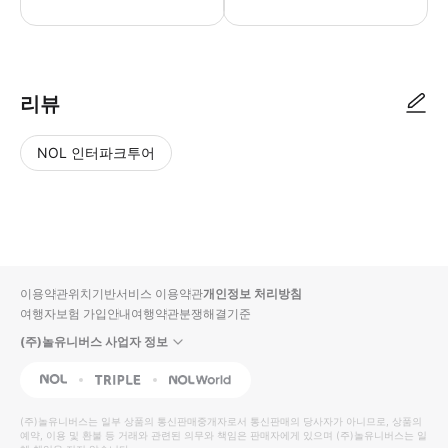
리뷰
NOL 인터파크투어
NOL
별
사
에서
점
진/
작성
높
동
된
은
영
리뷰
순
상
이용약관
위치기반서비스 이용약관
개인정보 처리방침
입니
여행자보험 가입안내
여행약관
분쟁해결기준
다.
(주)놀유니버스 사업자 정보
별
사
NOL
Triple
Interpark Global
점
진/
높
동
(주)놀유니버스
는 일부 상품의 통신판매중개자로서 통신판매의 당사자가 아니므로, 상품의
예약, 이용 및 환불 등 거래와 관련된 의무와 책임은 판매자에게 있으며
은
영
(주)놀유니버스
는 일