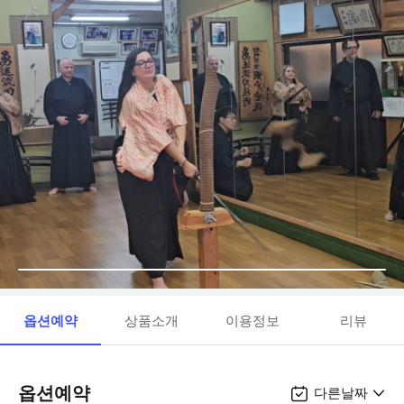
옵션예약
상품소개
이용정보
리뷰
옵션예약
다른날짜