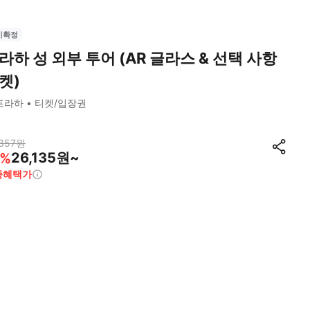
시확정
라하 성 외부 투어 (AR 글라스 & 선택 사항
켓)
프라하
티켓/입장권
357
원
26,135원~
%
종혜택가