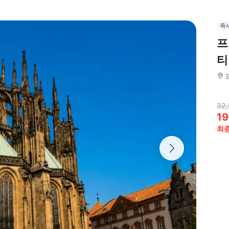
즉
프
티
32,
19
최