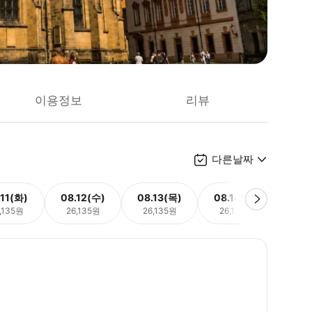
이용정보
리뷰
다른날짜
.11(화)
08.12(수)
08.13(목)
08.14(금)
08.
,135원
26,135원
26,135원
26,135원
26,