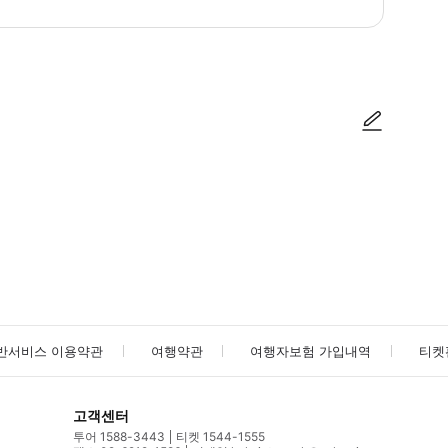
보 확인 시 해피콜 진행) * 예약 진행 완료 후 이메일로 바우처 발송 (2~3일 
사진/동영상
사진/동영상
반서비스 이용약관
여행약관
여행자보험 가입내역
티켓
고객센터
투어 1588-3443
티켓 1544-1555