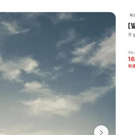
취
[
35
16
최