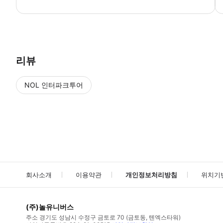
* 예약 신청 접수 * 담당자 확인 후 예약 진행 (부족한 정보나 잘못된 정
리뷰
NOL 인터파크투어
NOL
에서 작성된 리뷰 입니다.
별점 높은순
별점 높은순
회사소개
이용약관
개인정보처리방침
위치기
(주)놀유니버스
주소
경기도 성남시 수정구 금토로 70 (금토동, 텐엑스타워)