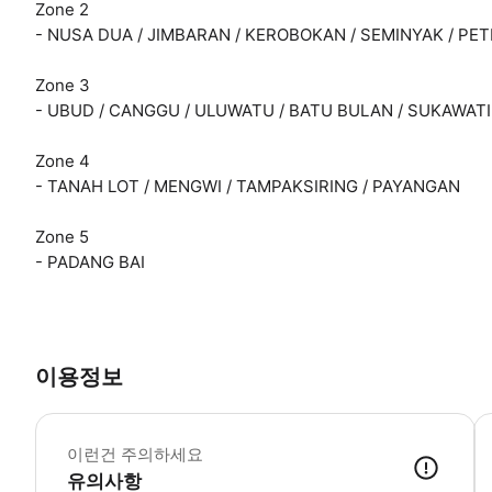
Zone 2
- NUSA DUA / JIMBARAN / KEROBOKAN / SEMINYAK / PE
Zone 3
- UBUD / CANGGU / ULUWATU / BATU BULAN / SUKAWATI
Zone 4
- TANAH LOT / MENGWI / TAMPAKSIRING / PAYANGAN
Zone 5
- PADANG BAI
이용정보
※
이런건 주의하세요
유의사항