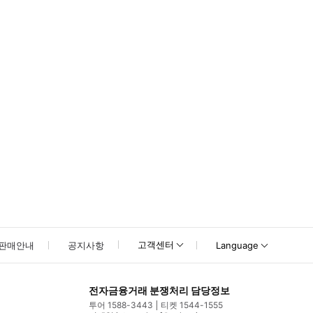
소요) * 예약 확정 후 바우처 출력 및 지참하여 발리로 이동 * 미팅 포인트에서 
고객센터
판매안내
공지사항
Language
전자금융거래 분쟁처리 담당정보
투어 1588-3443
티켓 1544-1555