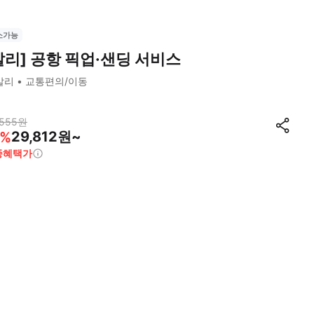
소가능
발리] 공항 픽업·샌딩 서비스
발리
교통편의/이동
,555
원
29,812원~
%
종혜택가