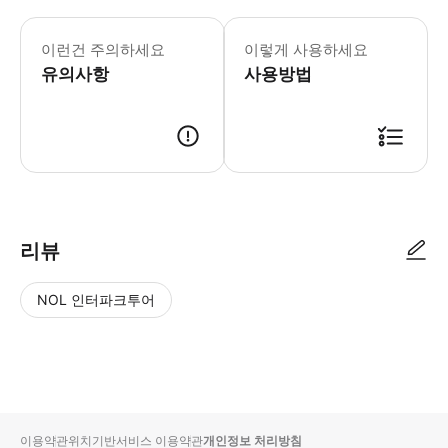
✔️미국 ESTA • 미국에 입국하고자 하
이런건 주의하세요
이렇게 사용하세요
유의사항
사용방법
리뷰
NOL 인터파크투어
NOL
별
사
에서
점
진/
작성
높
동
된
은
영
리뷰
순
상
이용약관
위치기반서비스 이용약관
개인정보 처리방침
입니