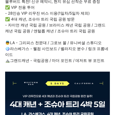
블루버드 특전! 신규 예약시, 현지 유심 선착순 무료 증정
✅ VIP 전용 투어
- 28인승 VIP 리무진 버스 이용(1일차/5일차 제외)
✅ 4대 캐년, 조슈아 트리 국립 공원 방문
- 자이언 캐년 국립 공원 / 브라이스 캐년 국립 공원 / 그랜드
캐년 국립 공원 / 앤털롭 캐년 / 조슈아 트리 국립 공원
👼LA - 그리피스 천문대 / 그로브 몰 / 유니버셜 스튜디오
🪩라스베가스 - 웰컴 사인보드 / 벨라지오 분수 / 링크 프롬네
이드
⛰️그랜드캐년 - 국립공원 / 마더 포인트 / 데저트 뷰 포인트