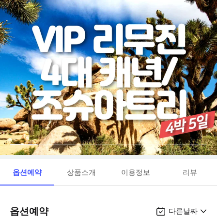
옵션예약
상품소개
이용정보
리뷰
옵션예약
다른날짜