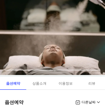
옵션예약
상품소개
이용정보
리뷰
옵션예약
다른날짜