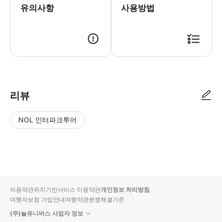
유의사항
사용방법
리뷰
NOL 인터파크투어
NOL
별
사
에서
점
진/
작성
높
동
된
은
영
리뷰
순
상
이용약관
위치기반서비스 이용약관
개인정보 처리방침
입니
여행자보험 가입안내
여행약관
분쟁해결기준
다.
(주)놀유니버스 사업자 정보