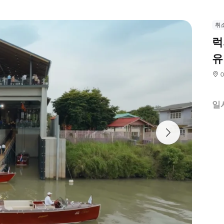
취
럭
유
일