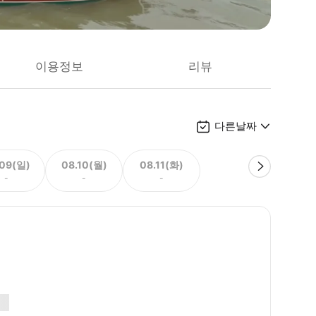
이용정보
리뷰
다른날짜
.09(일)
08.10(월)
08.11(화)
-
-
-