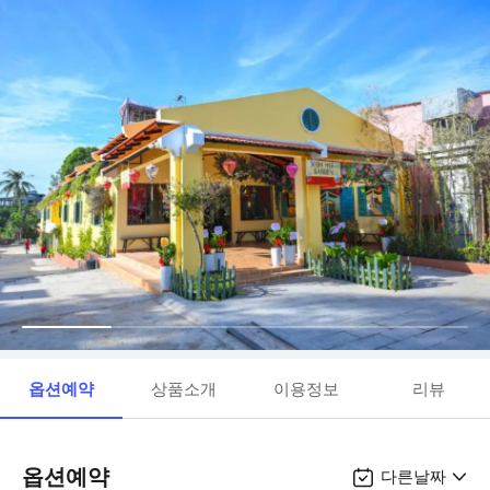
옵션예약
상품소개
이용정보
리뷰
옵션예약
다른날짜