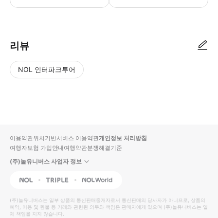
예약한 날짜, 영업시간내에 방문하여 예약내역을 직원에게 보여주세요.
리뷰
NOL 인터파크투어
NOL
별
사
에서
점
진/
작성
높
동
된
은
영
리뷰
순
상
이용약관
위치기반서비스 이용약관
개인정보 처리방침
입니
여행자보험 가입안내
여행약관
분쟁해결기준
다.
(주)놀유니버스 사업자 정보
별
사
NOL
Triple
Interpark Global
점
진/
높
동
(주)놀유니버스
는 일부 상품의 통신판매중개자로서 통신판매의 당사자가 아니므로, 상품의
예약, 이용 및 환불 등 거래와 관련된 의무와 책임은 판매자에게 있으며
은
영
(주)놀유니버스
는 일
체 책임을 지지 않습니다.